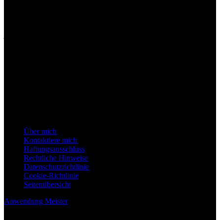
Die auf Anwendung Meister.de bereitgestellten Informationen haben rein
informativen Charakter und basieren auf öffentlich zugänglichen Quellen. Wir
übernehmen keine Verantwortung für die Ergebnisse, die sich aus der
Anwendung dieser Informationen ergeben. Es ist unbedingt zu beachten, dass
jede Entscheidung, die in diesem Blog dargelegten Ratschläge, Vorschläge oder
Empfehlungen anzuwenden, mit Vorsicht und bei Bedarf unter Anleitung eines
qualifizierten Fachmanns getroffen werden sollte. Es wird dringend empfohlen,
dass Sie einen Arzt oder einen auf das entsprechende Fachgebiet spezialisierten
Fachmann konsultieren, bevor Sie auf der Grundlage der in diesem Blog
bereitgestellten Informationen Maßnahmen ergreifen. Der hierin enthaltene
Inhalt soll keine professionelle Beratung ersetzen und dient nur zu
Informationszwecken.
Hilfeseiten
Über mich
Kontaktiere mich
Haftungsausschluss
Rechtliche Hinweise
Datenschutzrichtlinie
Cookie-Richtlinie
Seitenübersicht
Anwendung Meister
Blog über alle Arten von Anwendungen