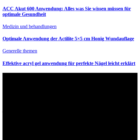
ACC Akut 600 Anwendung: Alles was Sie wissen müssen für
optimale Gesundheit
Medizin und behandlungen
Optimale Anwendung der Actilite 5×5 cm Honig Wundauflage
Generelle themen
Effektive acryl gel anwendung für perfekte Nägel leicht erklärt
Haftungsausschluss
Die auf Anwendung Meister.de bereitgestellten Informationen haben rein
informativen Charakter und basieren auf öffentlich zugänglichen Quellen. Wir
übernehmen keine Verantwortung für die Ergebnisse, die sich aus der
Anwendung dieser Informationen ergeben. Es ist unbedingt zu beachten, dass
jede Entscheidung, die in diesem Blog dargelegten Ratschläge, Vorschläge oder
Empfehlungen anzuwenden, mit Vorsicht und bei Bedarf unter Anleitung eines
qualifizierten Fachmanns getroffen werden sollte. Es wird dringend empfohlen,
dass Sie einen Arzt oder einen auf das entsprechende Fachgebiet spezialisierten
Fachmann konsultieren, bevor Sie auf der Grundlage der in diesem Blog
bereitgestellten Informationen Maßnahmen ergreifen. Der hierin enthaltene
Inhalt soll keine professionelle Beratung ersetzen und dient nur zu