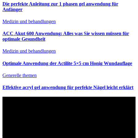
Die perfekte Anleitung zur 1 phasen gel anwendung für
Anfänger
Medizin und behandlungen
ACC Akut 600 Anwendung: Alles was Sie wissen müssen für
optimale Gesundheit
Medizin und behandlungen
Optimale Anwendung der Actilite 5×5 cm Honig Wundauflage
Generelle themen
Effektive acryl gel anwendung für perfekte Nägel leicht erklärt
Haftungsausschluss
Die auf Anwendung Meister.de bereitgestellten Informationen haben rein
informativen Charakter und basieren auf öffentlich zugänglichen Quellen. Wir
übernehmen keine Verantwortung für die Ergebnisse, die sich aus der
Anwendung dieser Informationen ergeben. Es ist unbedingt zu beachten, dass
jede Entscheidung, die in diesem Blog dargelegten Ratschläge, Vorschläge oder