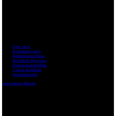
Empfehlungen anzuwenden, mit Vorsicht und bei Bedarf unter Anleitung eines
qualifizierten Fachmanns getroffen werden sollte. Es wird dringend empfohlen,
dass Sie einen Arzt oder einen auf das entsprechende Fachgebiet spezialisierten
Fachmann konsultieren, bevor Sie auf der Grundlage der in diesem Blog
bereitgestellten Informationen Maßnahmen ergreifen. Der hierin enthaltene
Inhalt soll keine professionelle Beratung ersetzen und dient nur zu
Informationszwecken.
Hilfeseiten
Über mich
Kontaktiere mich
Haftungsausschluss
Rechtliche Hinweise
Datenschutzrichtlinie
Cookie-Richtlinie
Seitenübersicht
Anwendung Meister
Blog über alle Arten von Anwendungen