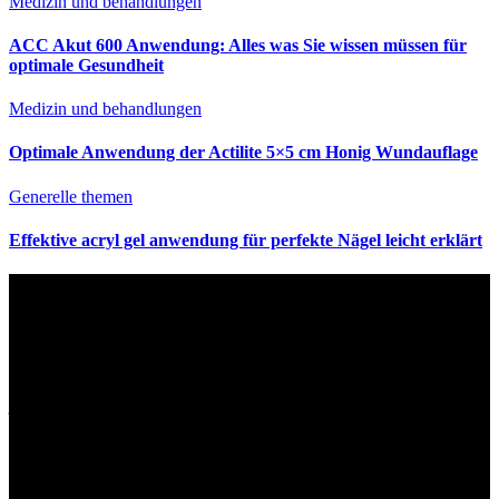
Medizin und behandlungen
ACC Akut 600 Anwendung: Alles was Sie wissen müssen für
optimale Gesundheit
Medizin und behandlungen
Optimale Anwendung der Actilite 5×5 cm Honig Wundauflage
Generelle themen
Effektive acryl gel anwendung für perfekte Nägel leicht erklärt
Haftungsausschluss
Die auf Anwendung Meister.de bereitgestellten Informationen haben rein
informativen Charakter und basieren auf öffentlich zugänglichen Quellen. Wir
übernehmen keine Verantwortung für die Ergebnisse, die sich aus der
Anwendung dieser Informationen ergeben. Es ist unbedingt zu beachten, dass
jede Entscheidung, die in diesem Blog dargelegten Ratschläge, Vorschläge oder
Empfehlungen anzuwenden, mit Vorsicht und bei Bedarf unter Anleitung eines
qualifizierten Fachmanns getroffen werden sollte. Es wird dringend empfohlen,
dass Sie einen Arzt oder einen auf das entsprechende Fachgebiet spezialisierten
Fachmann konsultieren, bevor Sie auf der Grundlage der in diesem Blog
bereitgestellten Informationen Maßnahmen ergreifen. Der hierin enthaltene