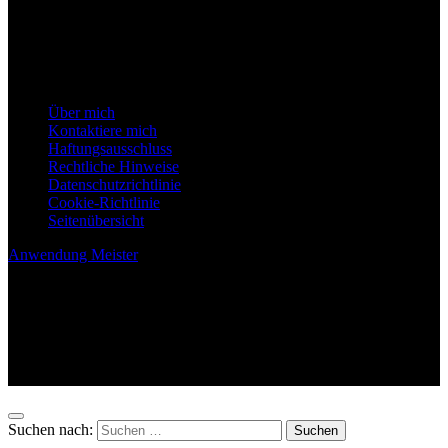
Inhalt soll keine professionelle Beratung ersetzen und dient nur zu
Informationszwecken.
Hilfeseiten
Über mich
Kontaktiere mich
Haftungsausschluss
Rechtliche Hinweise
Datenschutzrichtlinie
Cookie-Richtlinie
Seitenübersicht
Anwendung Meister
Blog über alle Arten von Anwendungen
Suchen nach: