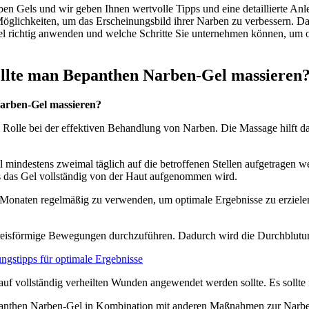
n Gels und wir geben Ihnen wertvolle Tipps und eine detaillierte Anl
öglichkeiten, um das Erscheinungsbild ihrer Narben zu verbessern. D
l richtig anwenden und welche Schritte Sie unternehmen können, um op
ollte man Bepanthen Narben-Gel massieren
Narben-Gel massieren?
e Rolle bei der effektiven Behandlung von Narben. Die Massage hilft 
mindestens zweimal täglich auf die betroffenen Stellen aufgetragen wer
ss das Gel vollständig von der Haut aufgenommen wird.
Monaten regelmäßig zu verwenden, um optimale Ergebnisse zu erzielen. 
eisförmige Bewegungen durchzuführen. Dadurch wird die Durchblutung 
gstipps für optimale Ergebnisse
auf vollständig verheilten Wunden angewendet werden sollte. Es sollt
 Bepanthen Narben-Gel in Kombination mit anderen Maßnahmen zur Nar